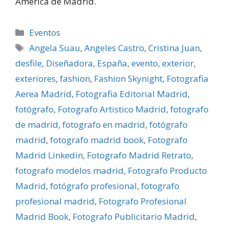
América de Madrid.
Categorías
Eventos
Etiquetas
Angela Suau
,
Angeles Castro
,
Cristina Juan
,
desfile
,
Diseñadora
,
España
,
evento
,
exterior
,
exteriores
,
fashion
,
Fashion Skynight
,
Fotografia
Aerea Madrid
,
Fotografia Editorial Madrid
,
fotógrafo
,
Fotografo Artistico Madrid
,
fotografo
de madrid
,
fotografo en madrid
,
fotógrafo
madrid
,
fotografo madrid book
,
Fotografo
Madrid Linkedin
,
Fotografo Madrid Retrato
,
fotografo modelos madrid
,
Fotografo Producto
Madrid
,
fotógrafo profesional
,
fotografo
profesional madrid
,
Fotografo Profesional
Madrid Book
,
Fotografo Publicitario Madrid
,