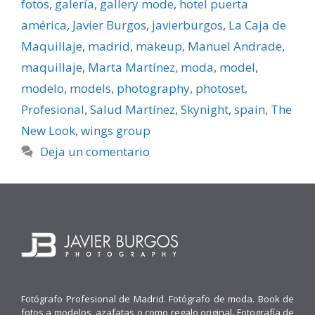
fotos
,
galerí­a
,
gallery mode
,
hotel puerta
américa
,
Javier Burgos
,
javierburgos
,
La Caja de
Maquillaje
,
madrid
,
makeup
,
Manuel Andrade
,
maquillaje
,
Marta Martínez
,
moda
,
model
,
modelo
,
models
,
photography
,
photoset
,
Profesional
,
Salud Martínez
,
Skynight
,
spain
,
The
New Look
,
wings group
Deja un comentario
Fotógrafo Profesional de Madrid. Fotógrafo de moda. Book de
fotos a modelos, azafatas o como regalo original. Fotografía de