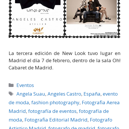
La tercera edición de New Look tuvo lugar en
Madrid el día 7 de febrero, dentro de la sala Oh!
Cabaret de Madrid.
Categorías
Eventos
Etiquetas
Angela Suau
,
Angeles Castro
,
España
,
evento
de moda
,
fashion photography
,
Fotografia Aerea
Madrid
,
fotografía de eventos
,
fotografía de
moda
,
Fotografia Editorial Madrid
,
Fotografo
Artistico Madrid
,
fotografo de madrid
,
fotografo