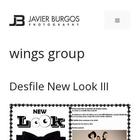
Saltar
al
contenido
MENÚ
wings group
Desfile New Look III