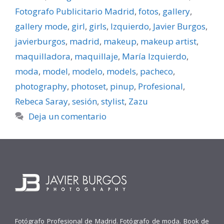
Fotografo Publicitario Madrid
,
fotos
,
gallery
,
gallery mode
,
girl
,
girls
,
Izquierdo
,
Javier Burgos
,
javierburgos
,
madrid
,
makeup
,
makeup artist
,
maquilladora
,
maquillaje
,
María Izquierdo
,
moda
,
model
,
modelo
,
models
,
pacheco
,
photography
,
photoset
,
pinup
,
Profesional
,
Rebeca Saray
,
sesión
,
stylist
,
Zazu
Deja un comentario
Fotógrafo Profesional de Madrid. Fotógrafo de moda. Book de