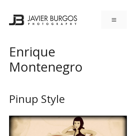
Saltar
al
contenido
MENÚ
Enrique
Montenegro
Pinup Style