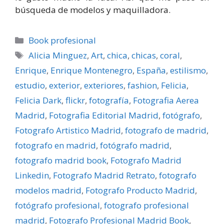
búsqueda de modelos y maquilladora.
Categorías
Book profesional
Etiquetas
Alicia Minguez
,
Art
,
chica
,
chicas
,
coral
,
Enrique
,
Enrique Montenegro
,
España
,
estilismo
,
estudio
,
exterior
,
exteriores
,
fashion
,
Felicia
,
Felicia Dark
,
flickr
,
fotografí­a
,
Fotografia Aerea
Madrid
,
Fotografia Editorial Madrid
,
fotógrafo
,
Fotografo Artistico Madrid
,
fotografo de madrid
,
fotografo en madrid
,
fotógrafo madrid
,
fotografo madrid book
,
Fotografo Madrid
Linkedin
,
Fotografo Madrid Retrato
,
fotografo
modelos madrid
,
Fotografo Producto Madrid
,
fotógrafo profesional
,
fotografo profesional
madrid
,
Fotografo Profesional Madrid Book
,