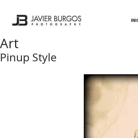
Saltar
al
contenido
INI
Art
Pinup Style