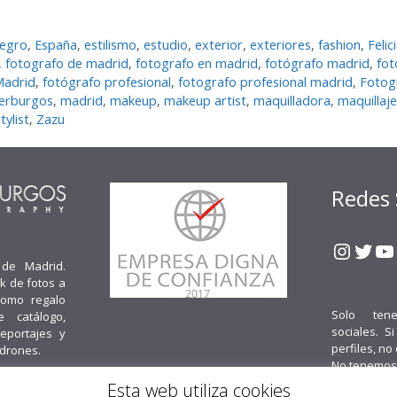
negro
,
España
,
estilismo
,
estudio
,
exterior
,
exteriores
,
fashion
,
Felic
,
fotografo de madrid
,
fotografo en madrid
,
fotógrafo madrid
,
fot
Madrid
,
fotógrafo profesional
,
fotografo profesional madrid
,
Fotog
ierburgos
,
madrid
,
makeup
,
makeup artist
,
maquilladora
,
maquillaje
tylist
,
Zazu
Redes 
Insta
Twit
Y
 de Madrid.
k de fotos a
como regalo
Solo ten
e catálogo,
sociales. S
reportajes y
perfiles, no
 drones.
No tenemos
Esta web utiliza cookies