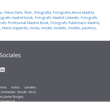
ia
,
Felicia Dark
,
flickr
,
fotografí­a
,
Fotografia Aerea Madrid
,
ografo madrid book
,
Fotografo Madrid Linkedin
,
Fotografo
rafo Profesional Madrid Book
,
Fotografo Publicitario Madrid
,
,
María Izquierdo
,
moda
,
model
,
modelo
,
models
,
pacheco
,
Sociales
gram
ter
ouTube
LinkedIn
emos estos canales
i contactan desde otros
 es Javier Burgos.
 Facebook.