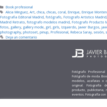
Categorías
Book profesional
Etiquetas
Alicia Minguez
,
Art
,
chica
,
chicas
,
coral
,
Enrique
,
Enrique Monte
Fotografia Editorial Madrid
,
fotógrafo
,
Fotografo Artistico Madrid
Madrid Retrato
,
fotografo modelos madrid
,
Fotografo Producto 
fotos
,
gallery
,
gallery mode
,
girl
,
girls
,
Izquierdo
,
Javier Burgos
,
jav
photography
,
photoset
,
pinup
,
Profesional
,
Rebeca Saray
,
sesión
,
s
Deja un comentario
Fotógrafo Profesional
Fotógrafo de moda. Boo
modelos, azafatas o 
original. Fotografía d
producto, publicitaria, 
eventos. Fotografía con