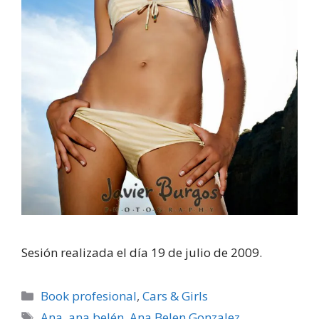
Sesión realizada el dí­a 19 de julio de 2009.
Categorías
Book profesional
,
Cars & Girls
Etiquetas
Ana
,
ana belén
,
Ana Belen Gonzalez
,