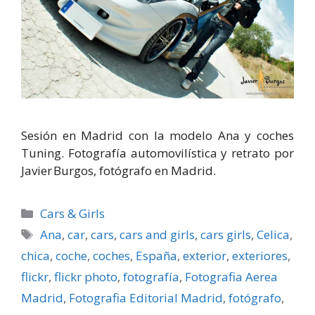
Sesión en Madrid con la modelo Ana y coches
Tuning. Fotografía automovilística y retrato por
Javier Burgos, fotógrafo en Madrid.
Categorías
Cars & Girls
Etiquetas
Ana
,
car
,
cars
,
cars and girls
,
cars girls
,
Celica
,
chica
,
coche
,
coches
,
España
,
exterior
,
exteriores
,
flickr
,
flickr photo
,
fotografí­a
,
Fotografia Aerea
Madrid
,
Fotografia Editorial Madrid
,
fotógrafo
,