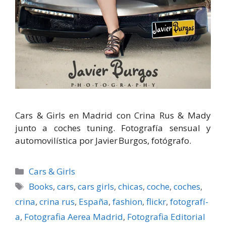
Cars & Girls en Madrid con Crina Rus & Mady
junto a coches tuning. Fotografía sensual y
automovilística por Javier Burgos, fotógrafo.
Categorías
Cars & Girls
Etiquetas
Books
,
cars
,
cars girls
,
chicas
,
coche
,
coches
,
crina
,
crina rus
,
España
,
fashion
,
flickr
,
fotografí­
a
,
Fotografia Aerea Madrid
,
Fotografia Editorial