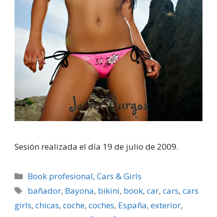
Sesión realizada el dí­a 19 de julio de 2009.
Categorías
Book profesional
,
Cars & Girls
Etiquetas
bañador
,
Bayona
,
bikini
,
book
,
car
,
cars
,
cars
girls
,
chicas
,
coche
,
coches
,
España
,
exterior
,