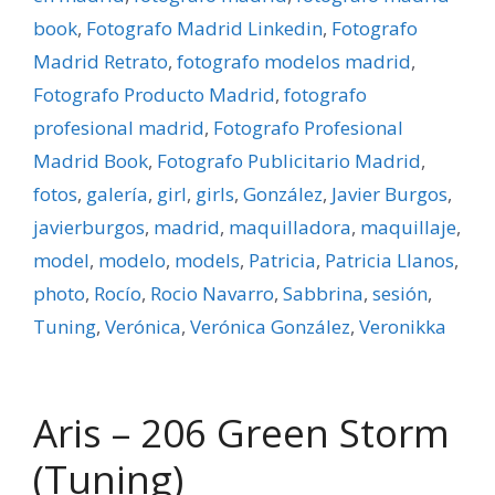
book
,
Fotografo Madrid Linkedin
,
Fotografo
Madrid Retrato
,
fotografo modelos madrid
,
Fotografo Producto Madrid
,
fotografo
profesional madrid
,
Fotografo Profesional
Madrid Book
,
Fotografo Publicitario Madrid
,
fotos
,
galerí­a
,
girl
,
girls
,
González
,
Javier Burgos
,
javierburgos
,
madrid
,
maquilladora
,
maquillaje
,
model
,
modelo
,
models
,
Patricia
,
Patricia Llanos
,
photo
,
Rocí­o
,
Rocio Navarro
,
Sabbrina
,
sesión
,
Tuning
,
Verónica
,
Verónica González
,
Veronikka
Aris – 206 Green Storm
(Tuning)