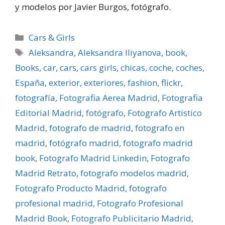
y modelos por Javier Burgos, fotógrafo.
Categorías
Cars & Girls
Etiquetas
Aleksandra
,
Aleksandra Iliyanova
,
book
,
Books
,
car
,
cars
,
cars girls
,
chicas
,
coche
,
coches
,
España
,
exterior
,
exteriores
,
fashion
,
flickr
,
fotografí­a
,
Fotografia Aerea Madrid
,
Fotografia
Editorial Madrid
,
fotógrafo
,
Fotografo Artistico
Madrid
,
fotografo de madrid
,
fotografo en
madrid
,
fotógrafo madrid
,
fotografo madrid
book
,
Fotografo Madrid Linkedin
,
Fotografo
Madrid Retrato
,
fotografo modelos madrid
,
Fotografo Producto Madrid
,
fotografo
profesional madrid
,
Fotografo Profesional
Madrid Book
,
Fotografo Publicitario Madrid
,