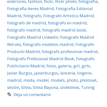
exteriores
,
fashion
,
flickr
,
flickr photo
,
fotografí­a
,
Fotografia Aerea Madrid
,
Fotografia Editorial
Madrid
,
fotógrafo
,
Fotografo Artistico Madrid
,
fotografo de madrid
,
fotografo en madrid
,
fotógrafo madrid
,
fotografo madrid book
,
Fotografo Madrid Linkedin
,
Fotografo Madrid
Retrato
,
fotografo modelos madrid
,
Fotografo
Producto Madrid
,
fotografo profesional madrid
,
Fotografo Profesional Madrid Book
,
Fotografo
Publicitario Madrid
,
fotos
,
galerí­a
,
girl
,
girls
,
Javier Burgos
,
javierburgos
,
lencerí­a
,
lingerie
,
madrid
,
moda
,
model
,
models
,
photo
,
photoset
,
sesión
,
Silvia
,
Silvia Bayona
,
slideshow
,
Tuning
Deja un comentario