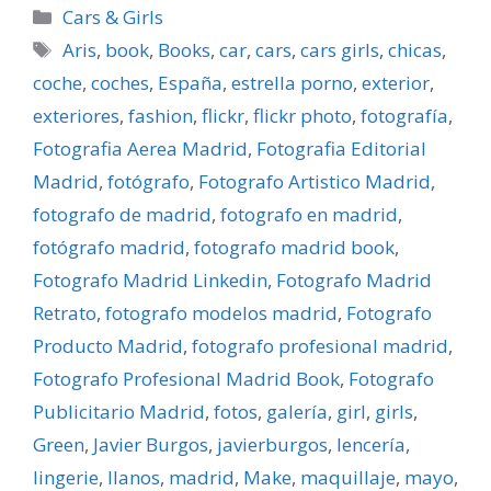
Categorías
Cars & Girls
Etiquetas
Aris
,
book
,
Books
,
car
,
cars
,
cars girls
,
chicas
,
coche
,
coches
,
España
,
estrella porno
,
exterior
,
exteriores
,
fashion
,
flickr
,
flickr photo
,
fotografí­a
,
Fotografia Aerea Madrid
,
Fotografia Editorial
Madrid
,
fotógrafo
,
Fotografo Artistico Madrid
,
fotografo de madrid
,
fotografo en madrid
,
fotógrafo madrid
,
fotografo madrid book
,
Fotografo Madrid Linkedin
,
Fotografo Madrid
Retrato
,
fotografo modelos madrid
,
Fotografo
Producto Madrid
,
fotografo profesional madrid
,
Fotografo Profesional Madrid Book
,
Fotografo
Publicitario Madrid
,
fotos
,
galerí­a
,
girl
,
girls
,
Green
,
Javier Burgos
,
javierburgos
,
lencerí­a
,
lingerie
,
llanos
,
madrid
,
Make
,
maquillaje
,
mayo
,