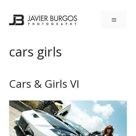
Saltar
al
contenido
MENÚ
cars girls
Cars & Girls VI