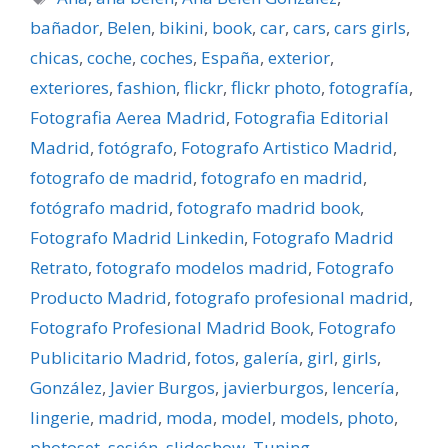
bañador
,
Belen
,
bikini
,
book
,
car
,
cars
,
cars girls
,
chicas
,
coche
,
coches
,
España
,
exterior
,
exteriores
,
fashion
,
flickr
,
flickr photo
,
fotografí­a
,
Fotografia Aerea Madrid
,
Fotografia Editorial
Madrid
,
fotógrafo
,
Fotografo Artistico Madrid
,
fotografo de madrid
,
fotografo en madrid
,
fotógrafo madrid
,
fotografo madrid book
,
Fotografo Madrid Linkedin
,
Fotografo Madrid
Retrato
,
fotografo modelos madrid
,
Fotografo
Producto Madrid
,
fotografo profesional madrid
,
Fotografo Profesional Madrid Book
,
Fotografo
Publicitario Madrid
,
fotos
,
galerí­a
,
girl
,
girls
,
González
,
Javier Burgos
,
javierburgos
,
lencerí­a
,
lingerie
,
madrid
,
moda
,
model
,
models
,
photo
,
photoset
,
sesión
,
slideshow
,
Tuning