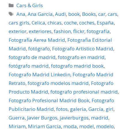
Categorías
Cars & Girls
Etiquetas
Ana
,
Ana Garcí­a
,
Audi
,
book
,
Books
,
car
,
cars
,
cars girls
,
Celica
,
chicas
,
coche
,
coches
,
España
,
exterior
,
exteriores
,
fashion
,
flickr
,
fotografí­a
,
Fotografia Aerea Madrid
,
Fotografia Editorial
Madrid
,
fotógrafo
,
Fotografo Artistico Madrid
,
fotografo de madrid
,
fotografo en madrid
,
fotógrafo madrid
,
fotografo madrid book
,
Fotografo Madrid Linkedin
,
Fotografo Madrid
Retrato
,
fotografo modelos madrid
,
Fotografo
Producto Madrid
,
fotografo profesional madrid
,
Fotografo Profesional Madrid Book
,
Fotografo
Publicitario Madrid
,
fotos
,
galerí­a
,
Garcí­a
,
girl
,
Guerra
,
Javier Burgos
,
javierburgos
,
madrid
,
Miriam
,
Miriam Garcí­a
,
moda
,
model
,
modelo
,