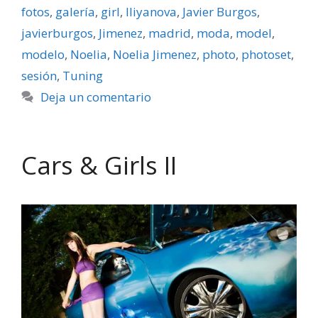
fotos
,
galerí­a
,
girl
,
Iliyanova
,
Javier Burgos
,
javierburgos
,
Jimenez
,
madrid
,
moda
,
model
,
modelo
,
Noelia
,
Noelia Jimenez
,
photo
,
photoset
,
sesión
,
Tuning
Deja un comentario
Cars & Girls II