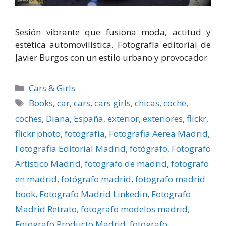
Sesión vibrante que fusiona moda, actitud y
estética automovilística. Fotografía editorial de
Javier Burgos con un estilo urbano y provocador
Categorías
Cars & Girls
Etiquetas
Books
,
car
,
cars
,
cars girls
,
chicas
,
coche
,
coches
,
Diana
,
España
,
exterior
,
exteriores
,
flickr
,
flickr photo
,
fotografí­a
,
Fotografia Aerea Madrid
,
Fotografia Editorial Madrid
,
fotógrafo
,
Fotografo
Artistico Madrid
,
fotografo de madrid
,
fotografo
en madrid
,
fotógrafo madrid
,
fotografo madrid
book
,
Fotografo Madrid Linkedin
,
Fotografo
Madrid Retrato
,
fotografo modelos madrid
,
Fotografo Producto Madrid
,
fotografo