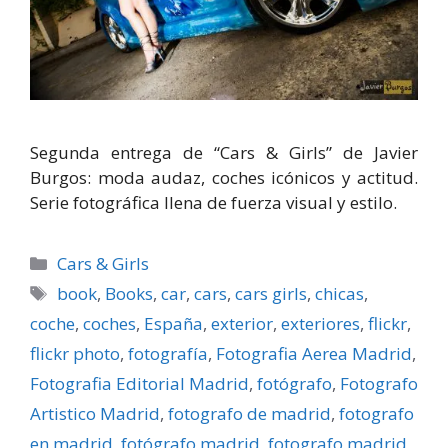
Segunda entrega de “Cars & Girls” de Javier
Burgos: moda audaz, coches icónicos y actitud.
Serie fotográfica llena de fuerza visual y estilo.
Categorías
Cars & Girls
Etiquetas
book
,
Books
,
car
,
cars
,
cars girls
,
chicas
,
coche
,
coches
,
España
,
exterior
,
exteriores
,
flickr
,
flickr photo
,
fotografí­a
,
Fotografia Aerea Madrid
,
Fotografia Editorial Madrid
,
fotógrafo
,
Fotografo
Artistico Madrid
,
fotografo de madrid
,
fotografo
en madrid
,
fotógrafo madrid
,
fotografo madrid