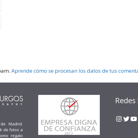
spam.
Aprende cómo se procesan los datos de tus comenta
Redes 
Insta
Twit
Y
 de Madrid.
k de fotos a
como regalo