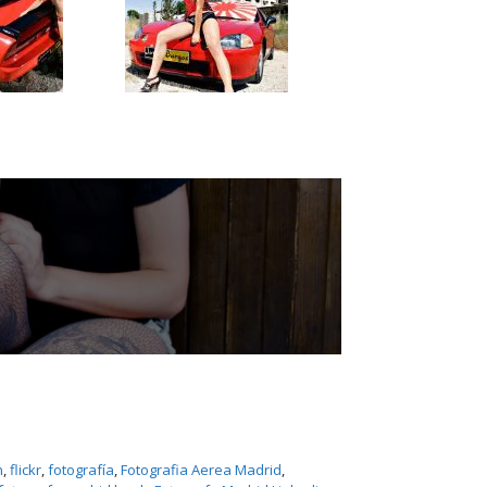
n
, 
flickr
, 
fotografí­a
, 
Fotografia Aerea Madrid
, 