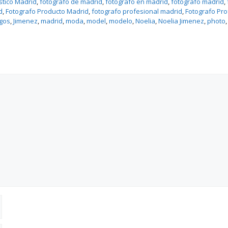
istico Madrid
, 
fotografo de madrid
, 
fotografo en madrid
, 
fotógrafo madrid
, 
d
, 
Fotografo Producto Madrid
, 
fotografo profesional madrid
, 
Fotografo Pr
rgos
, 
Jimenez
, 
madrid
, 
moda
, 
model
, 
modelo
, 
Noelia
, 
Noelia Jimenez
, 
photo
,