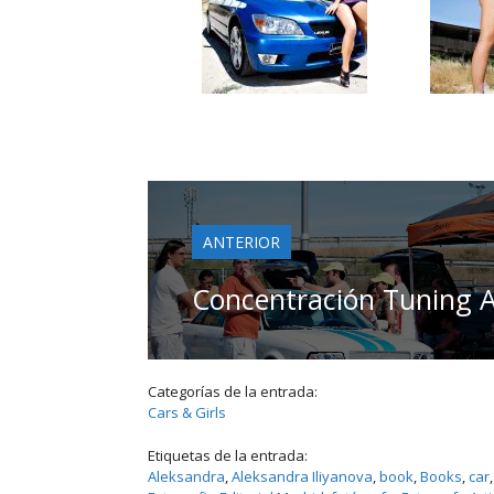
ANTERIOR
Concentración Tuning 
Categorías de la entrada:
Cars & Girls
Etiquetas de la entrada:
Aleksandra
, 
Aleksandra Iliyanova
, 
book
, 
Books
, 
car
,