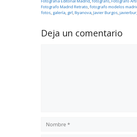
Fotografia Editorial Madrid
, 
fotógrafo
, 
Fotografo Art
Fotografo Madrid Retrato
, 
fotografo modelos madri
fotos
, 
galerí­a
, 
girl
, 
Iliyanova
, 
Javier Burgos
, 
javierbu
Deja un comentario
Comentario
Nombre