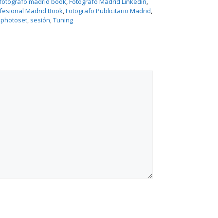
fotografo madrid book
, 
Fotografo Madrid Linkedin
, 
ofesional Madrid Book
, 
Fotografo Publicitario Madrid
, 
 
photoset
, 
sesión
, 
Tuning