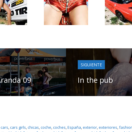
SIGUIENTE
Aranda 09
In the pub
 
cars
, 
cars girls
, 
chicas
, 
coche
, 
coches
, 
España
, 
exterior
, 
exteriores
, 
fashio