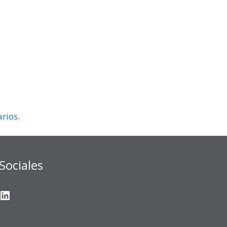
rios.
Sociales
gram
ter
ouTube
LinkedIn