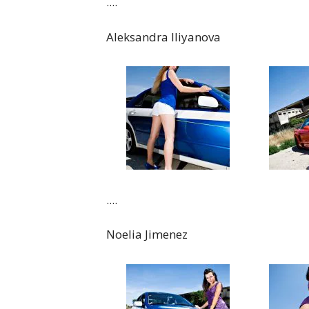
....
Aleksandra Iliyanova
....
Noelia Jimenez