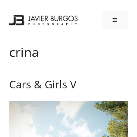
Saltar
al
contenido
MENÚ
crina
Cars & Girls V