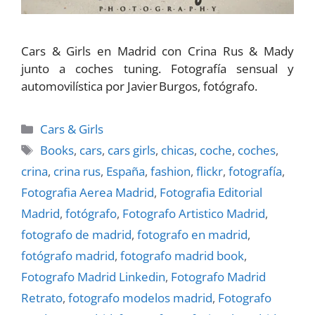
Cars & Girls en Madrid con Crina Rus & Mady
junto a coches tuning. Fotografía sensual y
automovilística por Javier Burgos, fotógrafo.
Categorías
Cars & Girls
Etiquetas
Books
,
cars
,
cars girls
,
chicas
,
coche
,
coches
,
crina
,
crina rus
,
España
,
fashion
,
flickr
,
fotografí­a
,
Fotografia Aerea Madrid
,
Fotografia Editorial
Madrid
,
fotógrafo
,
Fotografo Artistico Madrid
,
fotografo de madrid
,
fotografo en madrid
,
fotógrafo madrid
,
fotografo madrid book
,
Fotografo Madrid Linkedin
,
Fotografo Madrid
Retrato
,
fotografo modelos madrid
,
Fotografo