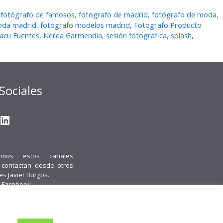
,
fotógrafo de famosos
,
fotografo de madrid
,
fotógrafo de moda
,
oda madrid
,
fotografo modelos madrid
,
Fotografo Producto
acu Fuentes
,
Nerea Garmendia
,
sesión fotográfica
,
splash
,
Sociales
gram
ter
ouTube
LinkedIn
emos estos canales
i contactan desde otros
 es Javier Burgos.
 Facebook.