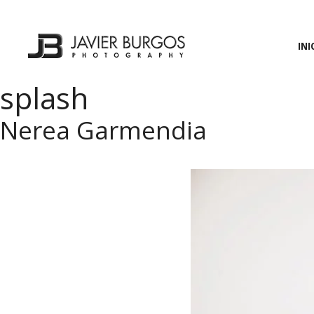
Saltar
al
contenido
INI
splash
Nerea Garmendia