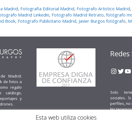
ea Madrid
,
Fotografia Editorial Madrid
,
Fotografo Artistico Madrid
otografo Madrid Linkedin
,
Fotografo Madrid Retrato
,
fotógrafo m
rid Book
,
Fotografo Publicitario Madrid
,
Javier Burgos fotógrafo
,
M
Redes 
Insta
Twit
Y
 de Madrid.
k de fotos a
como regalo
Solo ten
e catálogo,
sociales. S
reportajes y
perfiles, no
 drones.
No tenemos
Esta web utiliza cookies