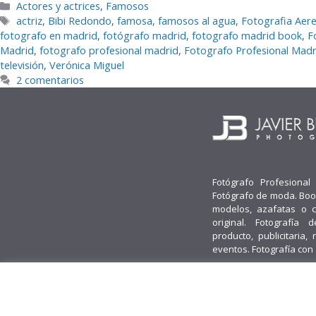
Categorías
Actores y actrices
,
Famosos
Etiquetas
actriz
,
Bibi Redondo
,
famosa
,
famosos al agua
,
Fotografia Aer
fotografo en madrid
,
fotógrafo madrid
,
fotografo madrid book
,
F
Madrid
,
fotografo profesional madrid
,
Fotografo Profesional Mad
televisión
,
Verónica Miguel
2 comentarios
Fotógrafo Profesional
Fotógrafo de moda. Boo
modelos, azafatas o 
original. Fotografía d
producto, publicitaria, 
eventos. Fotografía con