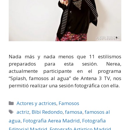
Nada más y nada menos que 11 estilismos
preparados para esta sesión. Nerea,
actualmente participante en el programa
“Splash, famosos al agua” de Antena 3 TV, nos
permitió realizar una sesión fotográfica con ella.
Categorías
Actores y actrices
,
Famosos
Etiquetas
actriz
,
Bibi Redondo
,
famosa
,
famosos al
agua
,
Fotografia Aerea Madrid
,
Fotografia
Editorial Madrid
,
Fotografo Artistico Madrid
,