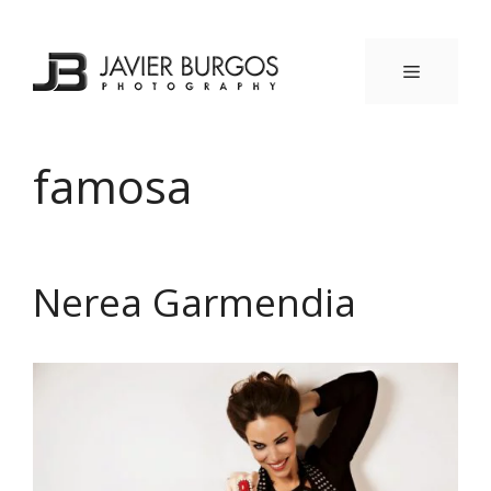
Saltar
al
contenido
MENÚ
famosa
Nerea Garmendia