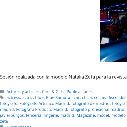
Sesión realizada con la modelo Natalia Zeta para la revista
Categorías
Actores y actrices
,
Cars & Girls
,
Publicaciones
Etiquetas
actress
,
actriz
,
blue
,
Blue Samurai
,
car
,
chica
,
coche
,
disco
,
dis
fotógrafo
,
Fotografo Artistico Madrid
,
fotografo de madrid
,
fotogra
madrid
,
Fotografo Producto Madrid
,
fotografo profesional madrid
,
javierburgos
,
lencerí­a
,
lingerie
,
madrid
,
Magazine
,
model
,
modelo
zeta