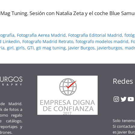
 Mag Tuning. Sesión con Natalia Zeta y el coche Blue Sam
tografí­a
,
Fotografia Aerea Madrid
,
Fotografia Editorial Madrid
,
fotóg
d Linkedin
,
Fotografo Madrid Retrato
,
fotografo modelos madrid
,
F
í­a
,
girl
,
girls
,
GTI
,
gti mag tuning
,
Javier Burgos
,
javierburgos
,
madr
Redes 
Insta
Twit
Y
 de Madrid.
k de fotos a
como regalo
Solo tenemos
e catálogo,
Si contactan
reportajes y
es Javier Bur
drones.