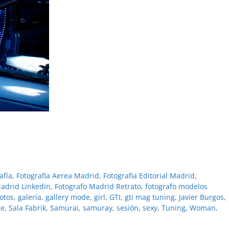
afí­a
,
Fotografia Aerea Madrid
,
Fotografia Editorial Madrid
,
adrid Linkedin
,
Fotografo Madrid Retrato
,
fotografo modelos
fotos
,
galerí­a
,
gallery mode
,
girl
,
GTI
,
gti mag tuning
,
Javier Burgos
,
je
,
Sala Fabrik
,
Samurai
,
samuray
,
sesión
,
sexy
,
Tuning
,
Woman
,