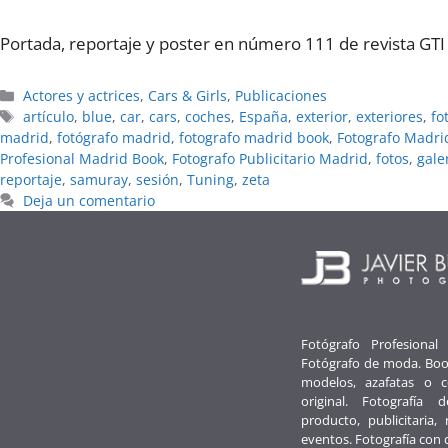
Portada, reportaje y poster en número 111 de revista GTI
Categorías
Actores y actrices
,
Cars & Girls
,
Publicaciones
Etiquetas
artí­culo
,
blue
,
car
,
cars
,
coches
,
España
,
exterior
,
exteriores
,
fo
madrid
,
fotógrafo madrid
,
fotografo madrid book
,
Fotografo Madri
Profesional Madrid Book
,
Fotografo Publicitario Madrid
,
fotos
,
galer
reportaje
,
samuray
,
sesión
,
Tuning
,
zeta
Deja un comentario
Fotógrafo Profesional
Fotógrafo de moda. Boo
modelos, azafatas o 
original. Fotografía d
producto, publicitaria, 
eventos. Fotografía con 