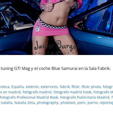
 tuning GTI Mag y el coche Blue Samurai en la Sala Fabrik.
coteca
,
España
,
exterior
,
exteriores
,
fabrik
,
flickr
,
flickr photo
,
fotogr
fo en madrid
,
fotógrafo madrid
,
fotografo madrid book
,
Fotografo M
Fotografo Profesional Madrid Book
,
Fotografo Publicitario Madrid
,
,
natalia
,
Natalia Zeta
,
photography
,
photoset
,
porn
,
porno
,
reporta