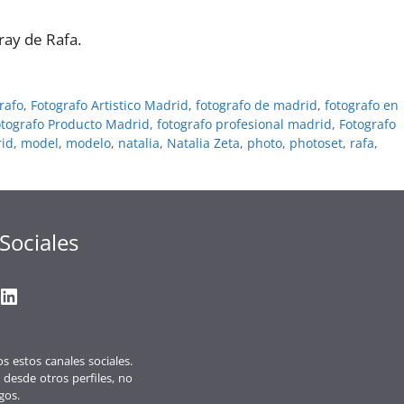
uray de Rafa.
rafo
,
Fotografo Artistico Madrid
,
fotografo de madrid
,
fotografo en
otografo Producto Madrid
,
fotografo profesional madrid
,
Fotografo
id
,
model
,
modelo
,
natalia
,
Natalia Zeta
,
photo
,
photoset
,
rafa
,
Sociales
gram
ter
ouTube
LinkedIn
 estos canales sociales.
 desde otros perfiles, no
gos.