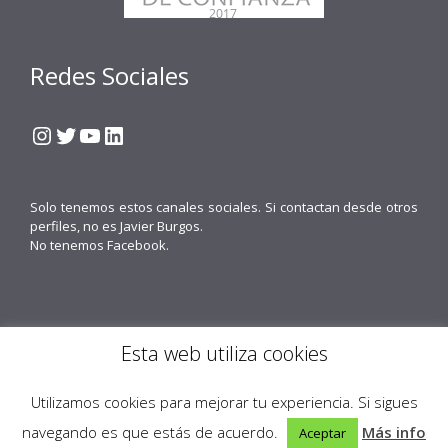
Redes Sociales
Instagram
Twitter
YouTube
LinkedIn
Solo tenemos estos canales sociales. Si contactan desde otros
perfiles, no es Javier Burgos.
No tenemos Facebook.
Esta web utiliza cookies
Contacto
Política de cookies
Política de Privacidad
Obenus Servicios Digitales
Utilizamos cookies para mejorar tu experiencia. Si sigues
© 2026 Javier Burgos Fotógrafo® -
Obenus Servicios Digitales
navegando es que estás de acuerdo.
Más info
Aceptar