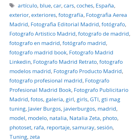
Etiquetas
artí­culo
,
blue
,
car
,
cars
,
coches
,
España
,
exterior
,
exteriores
,
fotografí­a
,
Fotografia Aerea
Madrid
,
Fotografia Editorial Madrid
,
fotógrafo
,
Fotografo Artistico Madrid
,
fotografo de madrid
,
fotografo en madrid
,
fotógrafo madrid
,
fotografo madrid book
,
Fotografo Madrid
Linkedin
,
Fotografo Madrid Retrato
,
fotografo
modelos madrid
,
Fotografo Producto Madrid
,
fotografo profesional madrid
,
Fotografo
Profesional Madrid Book
,
Fotografo Publicitario
Madrid
,
fotos
,
galerí­a
,
girl
,
girls
,
GTI
,
gti mag
tuning
,
Javier Burgos
,
javierburgos
,
madrid
,
model
,
modelo
,
natalia
,
Natalia Zeta
,
photo
,
photoset
,
rafa
,
reportaje
,
samuray
,
sesión
,
Tuning
,
zeta