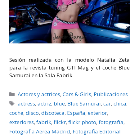
Sesión realizada con la modelo Natalia Zeta
para la revista tuning GTI Mag y el coche Blue
Samurai en la Sala Fabrik.
Categorías
Actores y actrices
,
Cars & Girls
,
Publicaciones
Etiquetas
actress
,
actriz
,
blue
,
Blue Samurai
,
car
,
chica
,
coche
,
disco
,
discoteca
,
España
,
exterior
,
exteriores
,
fabrik
,
flickr
,
flickr photo
,
fotografí­a
,
Fotografia Aerea Madrid
,
Fotografia Editorial