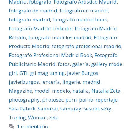
Madrid
,
fotógrafo
,
Fotografo Artistico Madrid
,
fotografo de madrid
,
fotografo en madrid
,
fotógrafo madrid
,
fotografo madrid book
,
Fotografo Madrid Linkedin
,
Fotografo Madrid
Retrato
,
fotografo modelos madrid
,
Fotografo
Producto Madrid
,
fotografo profesional madrid
,
Fotografo Profesional Madrid Book
,
Fotografo
Publicitario Madrid
,
fotos
,
galerí­a
,
gallery mode
,
girl
,
GTI
,
gti mag tuning
,
Javier Burgos
,
javierburgos
,
lencerí­a
,
lingerie
,
madrid
,
Magazine
,
model
,
modelo
,
natalia
,
Natalia Zeta
,
photography
,
photoset
,
porn
,
porno
,
reportaje
,
Sala Fabrik
,
Samurai
,
samuray
,
sesión
,
sexy
,
Tuning
,
Woman
,
zeta
1 comentario