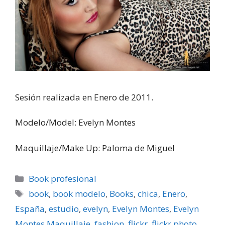
Sesión realizada en Enero de 2011.
Modelo/Model: Evelyn Montes
Maquillaje/Make Up: Paloma de Miguel
Categorías
Book profesional
Etiquetas
book
,
book modelo
,
Books
,
chica
,
Enero
,
España
,
estudio
,
evelyn
,
Evelyn Montes
,
Evelyn
Montes Maquillaje
,
fashion
,
flickr
,
flickr photo
,