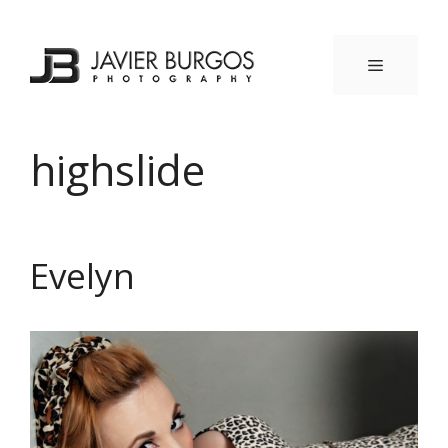
Saltar
al
contenido
MENÚ
highslide
Evelyn