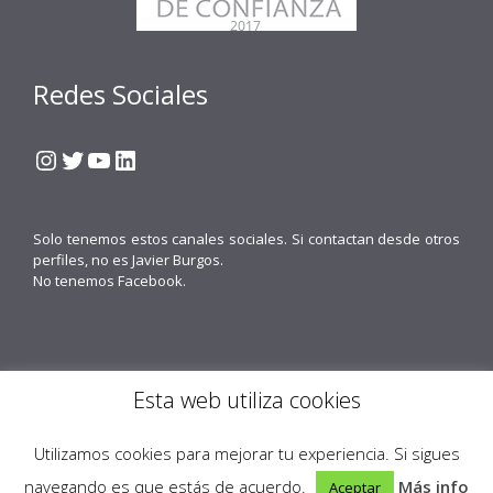
Redes Sociales
Instagram
Twitter
YouTube
LinkedIn
Solo tenemos estos canales sociales. Si contactan desde otros
perfiles, no es Javier Burgos.
No tenemos Facebook.
Esta web utiliza cookies
Contacto
Política de cookies
Política de Privacidad
Obenus Servicios Digitales
Utilizamos cookies para mejorar tu experiencia. Si sigues
© 2026 Javier Burgos Fotógrafo® -
Obenus Servicios Digitales
navegando es que estás de acuerdo.
Más info
Aceptar