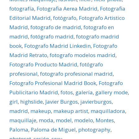
fotografí­a
,
Fotografia Aerea Madrid
,
Fotografia
Editorial Madrid
,
fotógrafo
,
Fotografo Artistico
Madrid
,
fotografo de madrid
,
fotografo en
madrid
,
fotógrafo madrid
,
fotografo madrid
book
,
Fotografo Madrid Linkedin
,
Fotografo
Madrid Retrato
,
fotografo modelos madrid
,
Fotografo Producto Madrid
,
fotógrafo
profesional
,
fotografo profesional madrid
,
Fotografo Profesional Madrid Book
,
Fotografo
Publicitario Madrid
,
fotos
,
galerí­a
,
gallery mode
,
girl
,
highslide
,
Javier Burgos
,
javierburgos
,
madrid
,
makeup
,
makeup artist
,
maquilladora
,
maquillaje
,
moda
,
model
,
modelo
,
Montes
,
Paloma
,
Paloma de Miguel
,
photography
,
photoset
,
sesión
,
sexy