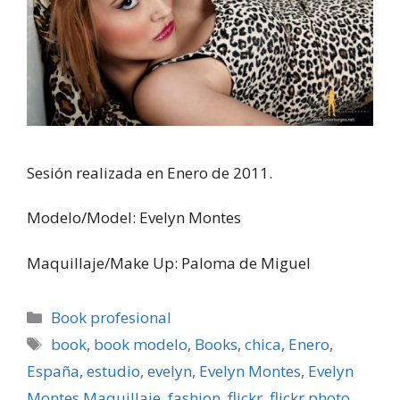
Sesión realizada en Enero de 2011.
Modelo/Model: Evelyn Montes
Maquillaje/Make Up: Paloma de Miguel
Categorías
Book profesional
Etiquetas
book
,
book modelo
,
Books
,
chica
,
Enero
,
España
,
estudio
,
evelyn
,
Evelyn Montes
,
Evelyn
Montes Maquillaje
,
fashion
,
flickr
,
flickr photo
,