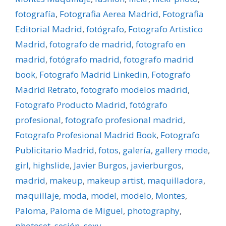
fotografí­a
,
Fotografia Aerea Madrid
,
Fotografia
Editorial Madrid
,
fotógrafo
,
Fotografo Artistico
Madrid
,
fotografo de madrid
,
fotografo en
madrid
,
fotógrafo madrid
,
fotografo madrid
book
,
Fotografo Madrid Linkedin
,
Fotografo
Madrid Retrato
,
fotografo modelos madrid
,
Fotografo Producto Madrid
,
fotógrafo
profesional
,
fotografo profesional madrid
,
Fotografo Profesional Madrid Book
,
Fotografo
Publicitario Madrid
,
fotos
,
galerí­a
,
gallery mode
,
girl
,
highslide
,
Javier Burgos
,
javierburgos
,
madrid
,
makeup
,
makeup artist
,
maquilladora
,
maquillaje
,
moda
,
model
,
modelo
,
Montes
,
Paloma
,
Paloma de Miguel
,
photography
,
photoset
,
sesión
,
sexy