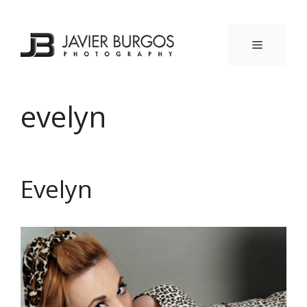
Saltar
al
contenido
MENÚ
evelyn
Evelyn