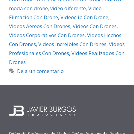
moda con drone
,
video diferente
,
Video
Filmacion Con Drone
,
Videoclip Con Drone
,
Videos Aereos Con Drones
,
Videos Con Drones
,
Videos Corporativos Con Drones
,
Videos Hechos
Con Drones
,
Videos Increibles Con Drones
,
Videos
Profesionales Con Drones
,
Videos Realizados Con
Drones
Deja un comentario
Fotógrafo Profesional de Madrid. Fotógrafo de moda. Book de