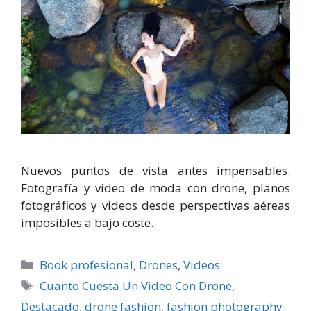
Nuevos puntos de vista antes impensables.
Fotografía y video de moda con drone, planos
fotográficos y videos desde perspectivas aéreas
imposibles a bajo coste.
Categorías
Book profesional
,
Drones
,
Videos
Etiquetas
Cuanto Cuesta Un Video Con Drone
,
Destacado
,
drone fashion
,
fashion photography