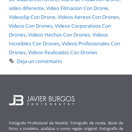
video diferente
,
Video Filmacion Con Drone
,
Videoclip Con Drone
,
Videos Aereos Con Drones
,
Videos Con Drones
,
Videos Corporativos Con
Drones
,
Videos Hechos Con Drones
,
Videos
Increibles Con Drones
,
Videos Profesionales Con
Drones
,
Videos Realizados Con Drones
Deja un comentario
Fotógrafo Profesional de Madrid. Fotógrafo de moda. Book de
fotos a modelos, azafatas o como regalo original. Fotografía de