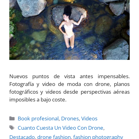
Nuevos puntos de vista antes impensables.
Fotografía y video de moda con drone, planos
fotográficos y videos desde perspectivas aéreas
imposibles a bajo coste.
Categorías
Book profesional
,
Drones
,
Videos
Etiquetas
Cuanto Cuesta Un Video Con Drone
,
Destacado
,
drone fashion
,
fashion photography