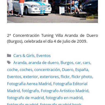
2ª Concentración Tuning Villa Aranda de Duero
(Burgos), celebrada el dí­a 4 de Julio de 2009.
Categorías
Cars & Girls
,
Eventos
Etiquetas
Aranda
,
aranda de duero
,
Burgos
,
car
,
cars
,
coche
,
coches
,
concentración
,
Duero
,
España
,
Eventos
,
exterior
,
exteriores
,
flickr
,
flickr photo
,
Fotografia Aerea Madrid
,
Fotografia Editorial
Madrid
,
fotógrafo
,
Fotografo Artistico Madrid
,
fotografo de madrid
,
fotografo en madrid
,
fotógrafo madrid
,
fotografo madrid book
,