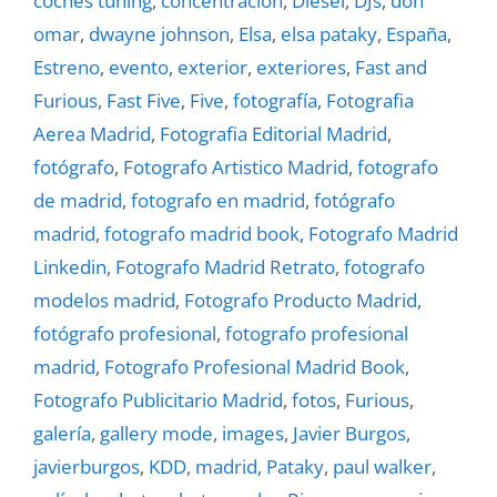
coches tuning
,
concentración
,
Diesel
,
DJs
,
don
omar
,
dwayne johnson
,
Elsa
,
elsa pataky
,
España
,
Estreno
,
evento
,
exterior
,
exteriores
,
Fast and
Furious
,
Fast Five
,
Five
,
fotografí­a
,
Fotografia
Aerea Madrid
,
Fotografia Editorial Madrid
,
fotógrafo
,
Fotografo Artistico Madrid
,
fotografo
de madrid
,
fotografo en madrid
,
fotógrafo
madrid
,
fotografo madrid book
,
Fotografo Madrid
Linkedin
,
Fotografo Madrid Retrato
,
fotografo
modelos madrid
,
Fotografo Producto Madrid
,
fotógrafo profesional
,
fotografo profesional
madrid
,
Fotografo Profesional Madrid Book
,
Fotografo Publicitario Madrid
,
fotos
,
Furious
,
galerí­a
,
gallery mode
,
images
,
Javier Burgos
,
javierburgos
,
KDD
,
madrid
,
Pataky
,
paul walker
,