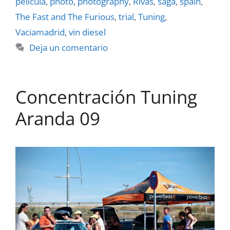
película
,
photo
,
photography
,
Rivas
,
saga
,
spain
,
The Fast and The Furious
,
trial
,
Tuning
,
Vaciamadrid
,
vin diesel
Deja un comentario
Concentración Tuning
Aranda 09