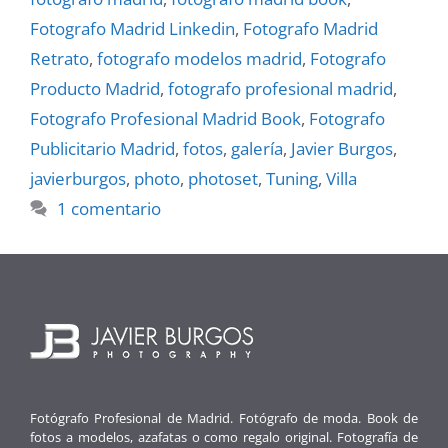
Fotografo Madrid Linkedin
,
Fotografo Madrid
Retrato
,
fotografo modelos madrid
,
Fotografo
Producto Madrid
,
fotografo profesional madrid
,
Fotografo Profesional Madrid Book
,
Fotografo
Publicitario Madrid
,
fotos
,
galerí­a
,
Javier Burgos
,
javierburgos
,
photo
,
photoset
,
Tuning
,
Villa
1 comentario
Fotógrafo Profesional de Madrid. Fotógrafo de moda. Book de
fotos a modelos, azafatas o como regalo original. Fotografía de