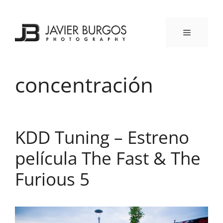
Saltar
al
contenido
MENÚ
concentración
KDD Tuning – Estreno
película The Fast & The
Furious 5