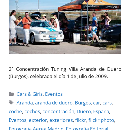
2ª Concentración Tuning Villa Aranda de Duero
(Burgos), celebrada el dí­a 4 de Julio de 2009.
Categorías
Cars & Girls
,
Eventos
Etiquetas
Aranda
,
aranda de duero
,
Burgos
,
car
,
cars
,
coche
,
coches
,
concentración
,
Duero
,
España
,
Eventos
,
exterior
,
exteriores
,
flickr
,
flickr photo
,
Fotografia Aerea Madrid
,
Fotografia Editorial