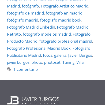
Madrid
,
fotógrafo
,
Fotografo Artistico Madrid
,
fotografo de madrid
,
fotografo en madrid
,
fotógrafo madrid
,
fotografo madrid book
,
Fotografo Madrid Linkedin
,
Fotografo Madrid
Retrato
,
fotografo modelos madrid
,
Fotografo
Producto Madrid
,
fotografo profesional madrid
,
Fotografo Profesional Madrid Book
,
Fotografo
Publicitario Madrid
,
fotos
,
galerí­a
,
Javier Burgos
,
javierburgos
,
photo
,
photoset
,
Tuning
,
Villa
1 comentario