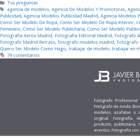
Categorías
Tus preguntas
Etiquetas
agencia de modelos
,
Agencia De Modelos Y Promotoras
,
Agenc
Publicidad
,
Agencia Modelos Publicidad Madrid
,
Agencia Modelos Pu
Como Ser Modelo De Ropa
,
Como Ser Modelo De Ropa Interior
,
C
Femenino
,
Como Ser Modelo Publicitaria
,
Como Ser Modelo Publici
Fotografia Aerea Madrid
,
Fotografia Editorial Madrid
,
Fotografo A
Fotografo Madrid Retrato
,
fotografo modelos madrid
,
Fotografo
Quiero Ser Modelo Como Hago
,
trabajar de modelo
,
trabajar en 
79 comentarios
Fotógrafo Profesional
Fotógrafo de moda. Boo
modelos, azafatas o 
original. Fotografía d
producto, publicitaria, 
eventos. Fotografía con