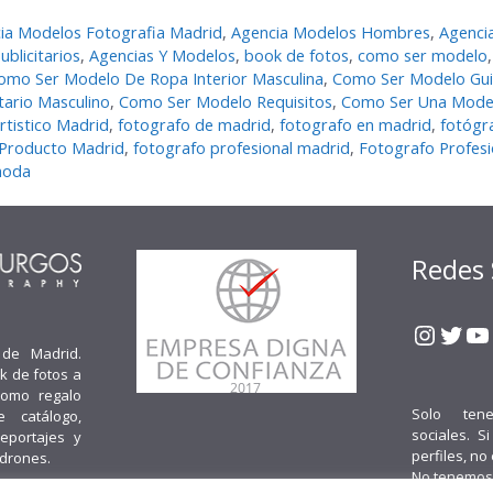
ia Modelos Fotografia Madrid
,
Agencia Modelos Hombres
,
Agenci
blicitarios
,
Agencias Y Modelos
,
book de fotos
,
como ser modelo
omo Ser Modelo De Ropa Interior Masculina
,
Como Ser Modelo Gu
tario Masculino
,
Como Ser Modelo Requisitos
,
Como Ser Una Mode
rtistico Madrid
,
fotografo de madrid
,
fotografo en madrid
,
fotógr
 Producto Madrid
,
fotografo profesional madrid
,
Fotografo Profes
moda
Redes 
Insta
Twit
Y
 de Madrid.
k de fotos a
como regalo
Solo ten
e catálogo,
sociales. S
reportajes y
perfiles, no
 drones.
No tenemos