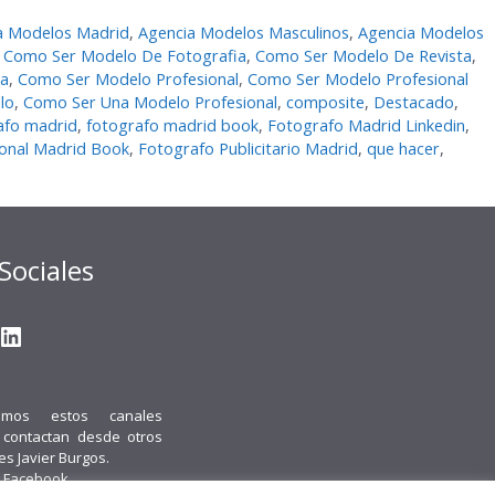
a Modelos Madrid
,
Agencia Modelos Masculinos
,
Agencia Modelos
,
Como Ser Modelo De Fotografia
,
Como Ser Modelo De Revista
,
ia
,
Como Ser Modelo Profesional
,
Como Ser Modelo Profesional
lo
,
Como Ser Una Modelo Profesional
,
composite
,
Destacado
,
afo madrid
,
fotografo madrid book
,
Fotografo Madrid Linkedin
,
ional Madrid Book
,
Fotografo Publicitario Madrid
,
que hacer
,
Sociales
gram
ter
ouTube
LinkedIn
emos estos canales
i contactan desde otros
 es Javier Burgos.
 Facebook.