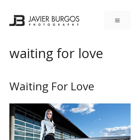
Saltar
al
contenido
MENÚ
waiting for love
Waiting For Love