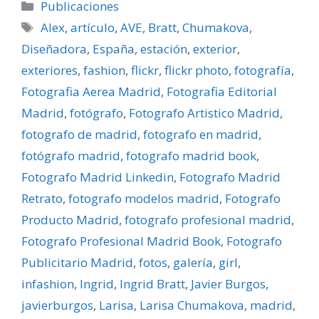
Categorías
Publicaciones
Etiquetas
Alex
,
artí­culo
,
AVE
,
Bratt
,
Chumakova
,
Diseñadora
,
España
,
estación
,
exterior
,
exteriores
,
fashion
,
flickr
,
flickr photo
,
fotografí­a
,
Fotografia Aerea Madrid
,
Fotografia Editorial
Madrid
,
fotógrafo
,
Fotografo Artistico Madrid
,
fotografo de madrid
,
fotografo en madrid
,
fotógrafo madrid
,
fotografo madrid book
,
Fotografo Madrid Linkedin
,
Fotografo Madrid
Retrato
,
fotografo modelos madrid
,
Fotografo
Producto Madrid
,
fotografo profesional madrid
,
Fotografo Profesional Madrid Book
,
Fotografo
Publicitario Madrid
,
fotos
,
galerí­a
,
girl
,
infashion
,
Ingrid
,
Ingrid Bratt
,
Javier Burgos
,
javierburgos
,
Larisa
,
Larisa Chumakova
,
madrid
,