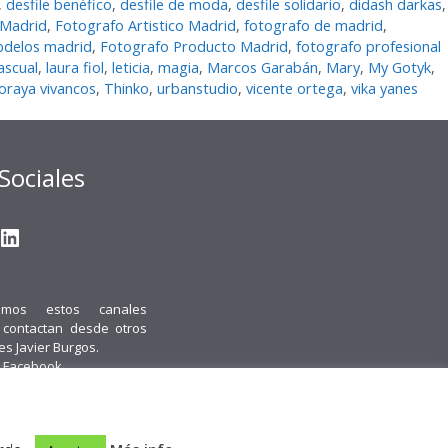
,
desfile benéfico
,
desfile de moda
,
desfile solidario
,
didash darkas
,
 Madrid
,
Fotografo Artistico Madrid
,
fotografo de madrid
,
odelos madrid
,
Fotografo Producto Madrid
,
fotografo profesional
ascual
,
laura fiol
,
leticia
,
magia
,
Marcos Garabán
,
Mary
,
My Gotyk
,
oraya vivancos
,
Thinko
,
urbanstudio
,
vicente ortega
,
vika yanes
Sociales
gram
ter
ouTube
LinkedIn
emos estos canales
i contactan desde otros
 es Javier Burgos.
 Facebook.
acto
Política de cookies
Política de Privacidad
Obenus Servicios Digitales