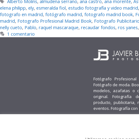
Etiquetas
Alberto Molins
,
almudena serrano
,
ana castro
,
ana morente
,
As
elena philipp
,
ely
,
esmeralda fiol
,
estudio fotografía y video madrid
fotografo en madrid
,
fotógrafo madrid
,
fotografo madrid book
,
F
madrid
,
Fotografo Profesional Madrid Book
,
Fotografo Publicitari
nelly cueto
,
Pablo
,
raquel mascaraque
,
recaudar fondos
,
ros yanes
1 comentario
Fotógrafo Profesional
Fotógrafo de moda. Boo
modelos, azafatas o 
original. Fotografía d
producto, publicitaria, 
eventos. Fotografía con
© 2026 Javier Burgos Fotógrafo® -
Obenus Servicios Digitales