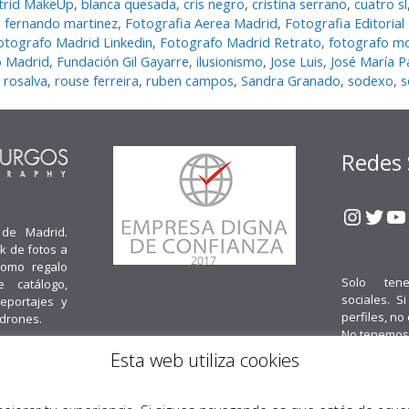
trid MakeUp
,
blanca quesada
,
cris negro
,
cristina serrano
,
cuatro sl
,
fernando martinez
,
Fotografia Aerea Madrid
,
Fotografia Editorial
otografo Madrid Linkedin
,
Fotografo Madrid Retrato
,
fotografo m
o Madrid
,
Fundación Gil Gayarre
,
ilusionismo
,
Jose Luis
,
José María P
,
rosalva
,
rouse ferreira
,
ruben campos
,
Sandra Granado
,
sodexo
,
s
Redes 
Insta
Twit
Y
 de Madrid.
k de fotos a
como regalo
Solo ten
e catálogo,
sociales. S
reportajes y
perfiles, no
 drones.
No tenemos
Esta web utiliza cookies
Cont