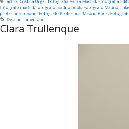
Etiquetas
actriz
,
Cristina Urgel
,
Fotografia Aerea Madrid
,
Fotografia Edit
fotógrafo madrid
,
fotografo madrid book
,
Fotografo Madrid Linke
profesional madrid
,
Fotografo Profesional Madrid Book
,
Fotografo
Deja un comentario
Clara Trullenque