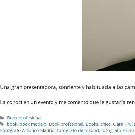
Una gran presentadora, sonriente y habituada a las cámar
La conocí en un evento y me comentó que le gustaría reno
Categorías
Book profesional
Etiquetas
book
,
book modelo
,
Book profesional
,
Books
,
chica
,
Clara Trul
Fotografo Artistico Madrid
,
fotografo de madrid
,
fotografo en ma