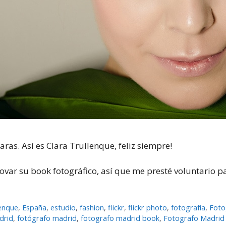
as. Así es Clara Trullenque, feliz siempre!
var su book fotográfico, así que me presté voluntario pa
lenque
,
España
,
estudio
,
fashion
,
flickr
,
flickr photo
,
fotografí­a
,
Foto
drid
,
fotógrafo madrid
,
fotografo madrid book
,
Fotografo Madrid 