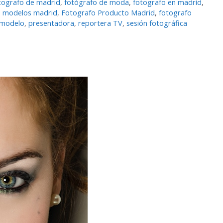
tografo de madrid
,
fotógrafo de moda
,
fotografo en madrid
,
o modelos madrid
,
Fotografo Producto Madrid
,
fotografo
modelo
,
presentadora
,
reportera TV
,
sesión fotográfica