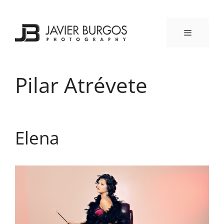
Saltar
al
contenido
MENÚ
Pilar Atrévete
Elena