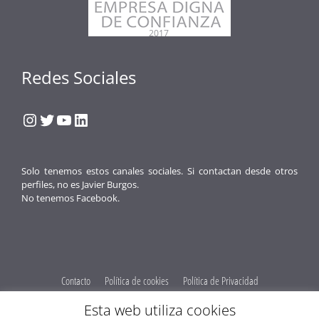
Redes Sociales
Instagram
Twitter
YouTube
LinkedIn
Solo tenemos estos canales sociales. Si contactan desde otros
perfiles, no es Javier Burgos.
No tenemos Facebook.
Contacto
Política de cookies
Política de Privacidad
Obenus Servicios Digitales
Esta web utiliza cookies