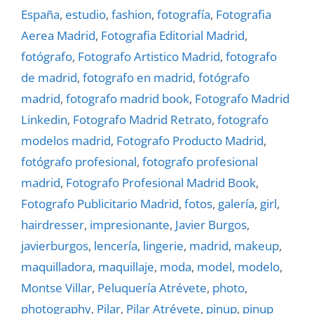
España
,
estudio
,
fashion
,
fotografí­a
,
Fotografia
Aerea Madrid
,
Fotografia Editorial Madrid
,
fotógrafo
,
Fotografo Artistico Madrid
,
fotografo
de madrid
,
fotografo en madrid
,
fotógrafo
madrid
,
fotografo madrid book
,
Fotografo Madrid
Linkedin
,
Fotografo Madrid Retrato
,
fotografo
modelos madrid
,
Fotografo Producto Madrid
,
fotógrafo profesional
,
fotografo profesional
madrid
,
Fotografo Profesional Madrid Book
,
Fotografo Publicitario Madrid
,
fotos
,
galerí­a
,
girl
,
hairdresser
,
impresionante
,
Javier Burgos
,
javierburgos
,
lencerí­a
,
lingerie
,
madrid
,
makeup
,
maquilladora
,
maquillaje
,
moda
,
model
,
modelo
,
Montse Villar
,
Peluquería Atrévete
,
photo
,
photography
,
Pilar
,
Pilar Atrévete
,
pinup
,
pinup