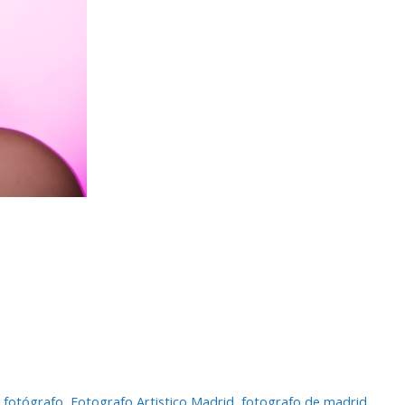
,
fotógrafo
,
Fotografo Artistico Madrid
,
fotografo de madrid
,