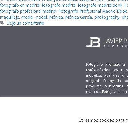
fotografo en madrid
,
fotógrafo madrid
,
fotografo madrid book
,
F
fotografo profesional madrid
,
Fotografo Profesional Madrid Book
maquillaje
,
moda
,
model
,
Mónica
,
Mónica García
,
photography
,
ph
Deja un comentario
Fotógrafo Profesional
Fotógrafo de moda. Boo
modelos, azafatas o 
original. Fotografía d
producto, publicitaria, 
eventos. Fotografía con
© 2026 Javier Burgos Fotógrafo® -
Obenus Servicios Digitales
Utilizamos cookies para 