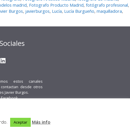
odelos madrid
,
Fotografo Producto Madrid
,
fotógrafo profesional
,
avier Burgos
,
javierburgos
,
Lucí­a
,
Lucía Burgueño
,
maquilladora
,
Sociales
gram
ter
ouTube
LinkedIn
emos estos canales
i contactan desde otros
 es Javier Burgos.
 Facebook.
acto
Política de cookies
Política de Privacidad
Obenus Servicios Digitales
erdo.
Más info
Aceptar