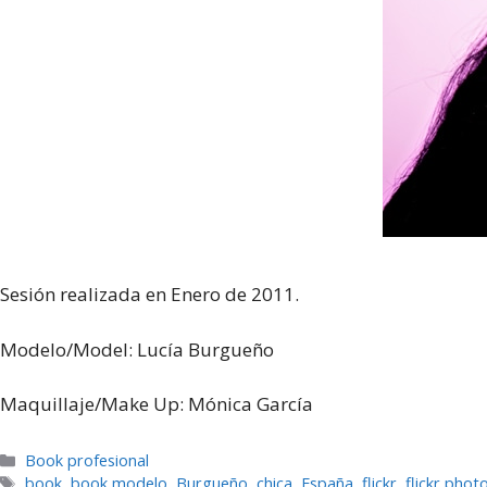
Sesión realizada en Enero de 2011.
Modelo/Model: Lucía Burgueño
Maquillaje/Make Up: Mónica García
Categorías
Book profesional
Etiquetas
book
,
book modelo
,
Burgueño
,
chica
,
España
,
flickr
,
flickr phot