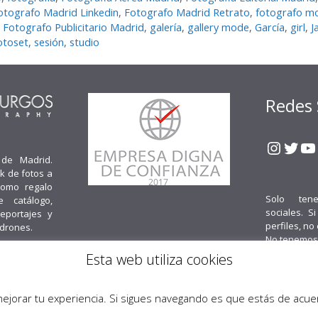
otografo Madrid Linkedin
,
Fotografo Madrid Retrato
,
fotografo m
,
Fotografo Publicitario Madrid
,
galerí­a
,
gallery mode
,
Garcí­a
,
girl
,
J
otoset
,
sesión
,
studio
Redes 
Insta
Twit
Y
 de Madrid.
k de fotos a
como regalo
Solo ten
e catálogo,
sociales. S
reportajes y
perfiles, no
 drones.
No tenemos
Esta web utiliza cookies
Cont
mejorar tu experiencia. Si sigues navegando es que estás de acu