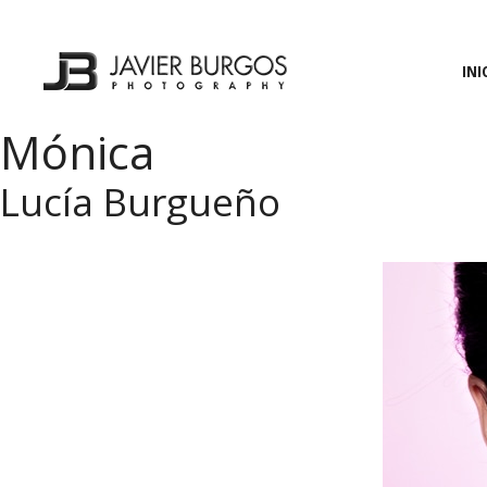
Saltar
al
contenido
INI
Mónica
Lucía Burgueño