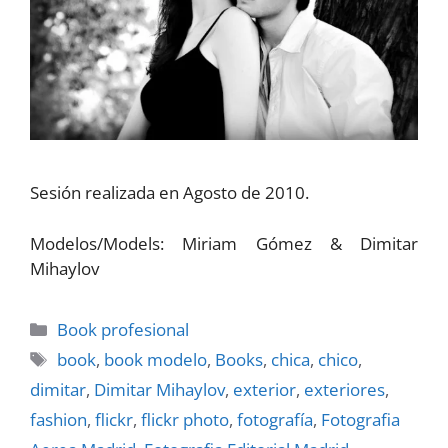
Sesión realizada en Agosto de 2010.
Modelos/Models: Miriam Gómez & Dimitar
Mihaylov
Categorías
Book profesional
Etiquetas
book
,
book modelo
,
Books
,
chica
,
chico
,
dimitar
,
Dimitar Mihaylov
,
exterior
,
exteriores
,
fashion
,
flickr
,
flickr photo
,
fotografí­a
,
Fotografia