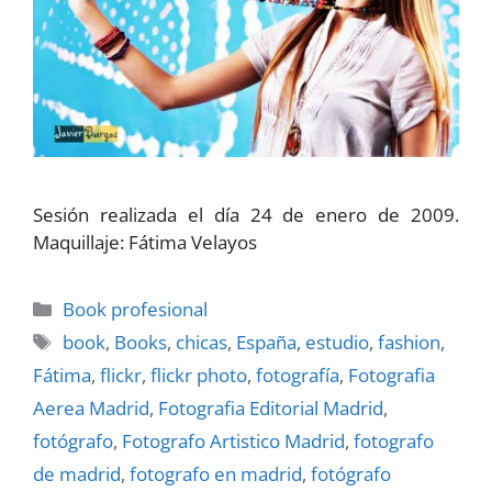
Sesión realizada el dí­a 24 de enero de 2009.
Maquillaje: Fátima Velayos
Categorías
Book profesional
Etiquetas
book
,
Books
,
chicas
,
España
,
estudio
,
fashion
,
Fátima
,
flickr
,
flickr photo
,
fotografí­a
,
Fotografia
Aerea Madrid
,
Fotografia Editorial Madrid
,
fotógrafo
,
Fotografo Artistico Madrid
,
fotografo
de madrid
,
fotografo en madrid
,
fotógrafo