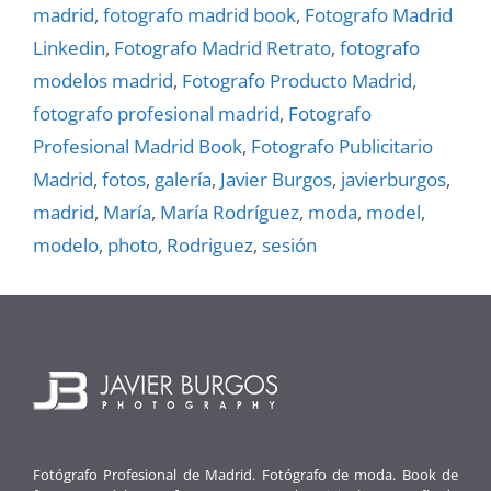
madrid
,
fotografo madrid book
,
Fotografo Madrid
Linkedin
,
Fotografo Madrid Retrato
,
fotografo
modelos madrid
,
Fotografo Producto Madrid
,
fotografo profesional madrid
,
Fotografo
Profesional Madrid Book
,
Fotografo Publicitario
Madrid
,
fotos
,
galerí­a
,
Javier Burgos
,
javierburgos
,
madrid
,
Marí­a
,
Marí­a Rodrí­guez
,
moda
,
model
,
modelo
,
photo
,
Rodriguez
,
sesión
Fotógrafo Profesional de Madrid. Fotógrafo de moda. Book de