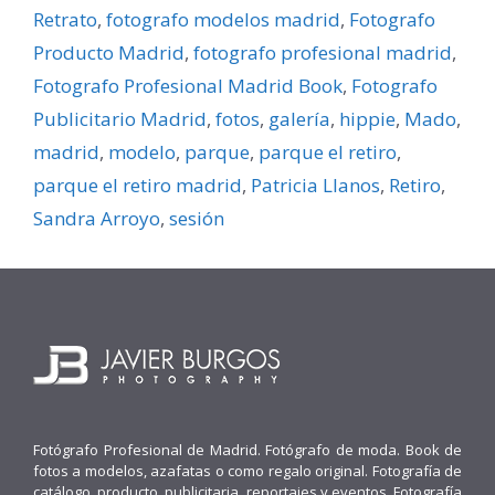
Retrato
,
fotografo modelos madrid
,
Fotografo
Producto Madrid
,
fotografo profesional madrid
,
Fotografo Profesional Madrid Book
,
Fotografo
Publicitario Madrid
,
fotos
,
galerí­a
,
hippie
,
Mado
,
madrid
,
modelo
,
parque
,
parque el retiro
,
parque el retiro madrid
,
Patricia Llanos
,
Retiro
,
Sandra Arroyo
,
sesión
Fotógrafo Profesional de Madrid. Fotógrafo de moda. Book de
fotos a modelos, azafatas o como regalo original. Fotografía de
catálogo, producto, publicitaria, reportajes y eventos. Fotografía