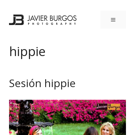
Saltar
al
contenido
MENÚ
hippie
Sesión hippie