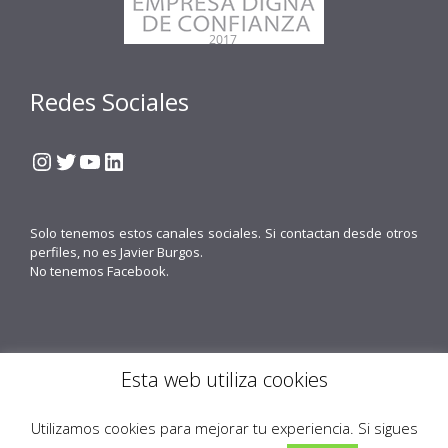
Redes Sociales
Instagram
Twitter
YouTube
LinkedIn
Solo tenemos estos canales sociales. Si contactan desde otros
perfiles, no es Javier Burgos.
No tenemos Facebook.
Esta web utiliza cookies
Contacto
Política de cookies
Política de Privacidad
Obenus Servicios Digitales
Utilizamos cookies para mejorar tu experiencia. Si sigues