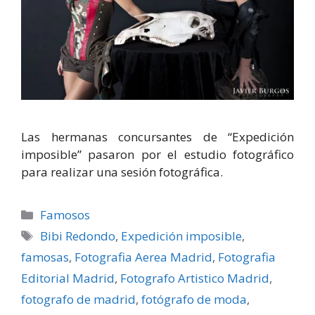
Las hermanas concursantes de “Expedición
imposible” pasaron por el estudio fotográfico
para realizar una sesión fotográfica.
Categorías
Famosos
Etiquetas
Bibi Redondo
,
Expedición imposible
,
famosas
,
Fotografia Aerea Madrid
,
Fotografia
Editorial Madrid
,
Fotografo Artistico Madrid
,
fotografo de madrid
,
fotógrafo de moda
,