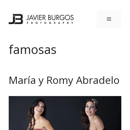
Saltar
al
contenido
MENÚ
famosas
María y Romy Abradelo