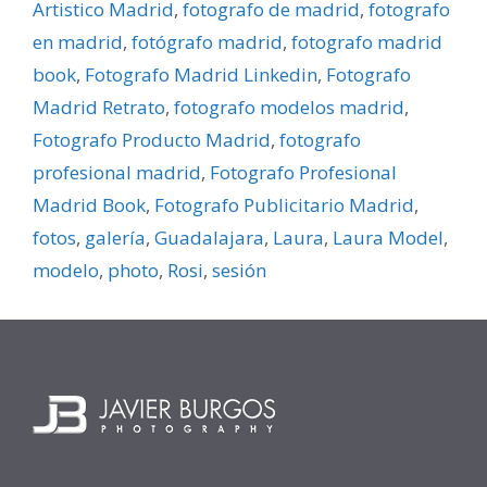
Artistico Madrid
,
fotografo de madrid
,
fotografo
en madrid
,
fotógrafo madrid
,
fotografo madrid
book
,
Fotografo Madrid Linkedin
,
Fotografo
Madrid Retrato
,
fotografo modelos madrid
,
Fotografo Producto Madrid
,
fotografo
profesional madrid
,
Fotografo Profesional
Madrid Book
,
Fotografo Publicitario Madrid
,
fotos
,
galerí­a
,
Guadalajara
,
Laura
,
Laura Model
,
modelo
,
photo
,
Rosi
,
sesión