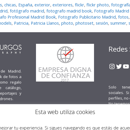
s
,
chicas
,
España
,
exterior
,
exteriores
,
flickr
,
flickr photo
,
fotografí­
drid
,
fotógrafo madrid
,
fotografo madrid book
,
Fotografo Madrid 
afo Profesional Madrid Book
,
Fotografo Publicitario Madrid
,
fotos
odels
,
Patricia
,
Patricia Llanos
,
photo
,
photoset
,
sesión
,
summer
,
Redes 
Insta
Twit
Y
 de Madrid.
k de fotos a
como regalo
Solo ten
e catálogo,
sociales. S
reportajes y
perfiles, no
 drones.
No tenemos
Esta web utiliza cookies
Cont
mejorar tu experiencia. Si sigues navegando es que estás de acu