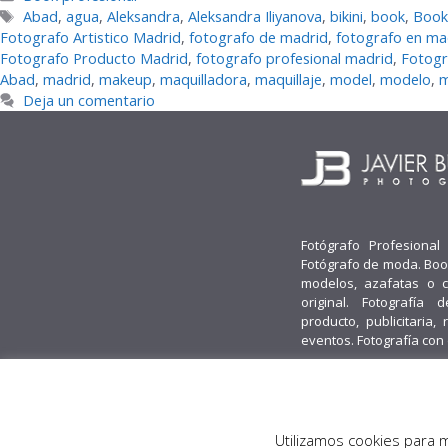
Etiquetas
Abad
,
agua
,
Aleksandra
,
Aleksandra Iliyanova
,
bikini
,
book
,
Book
Fotografo Artistico Madrid
,
fotografo de madrid
,
fotografo en ma
Fotografo Producto Madrid
,
fotografo profesional madrid
,
Fotogr
Abad
,
madrid
,
makeup
,
maquilladora
,
maquillaje
,
model
,
modelo
,
m
Deja un comentario
Fotógrafo Profesional
Fotógrafo de moda. Boo
modelos, azafatas o 
original. Fotografía d
producto, publicitaria, 
eventos. Fotografía con
© 2026 Javier Burgos Fotógrafo® -
Obenus Servicios Digitales
Utilizamos cookies para 