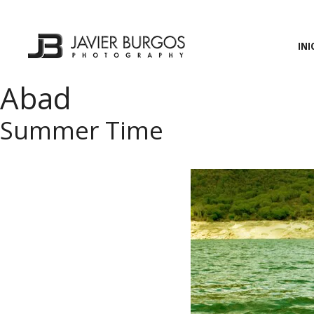
Saltar
al
contenido
INI
Abad
Summer Time