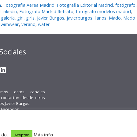
a
,
Fotografia Aerea Madrid
,
Fotografia Editorial Madrid
,
fotógrafo
,
Linkedin
,
Fotografo Madrid Retrato
,
fotografo modelos madrid
,
,
galerí­a
,
girl
,
girls
,
Javier Burgos
,
javierburgos
,
llanos
,
Mado
,
Mado
swimwear
,
verano
,
water
Sociales
gram
ter
ouTube
LinkedIn
emos estos canales
i contactan desde otros
 es Javier Burgos.
 Facebook.
acto
Política de cookies
Política de Privacidad
Obenus Servicios Digitales
erdo.
Más info
Aceptar