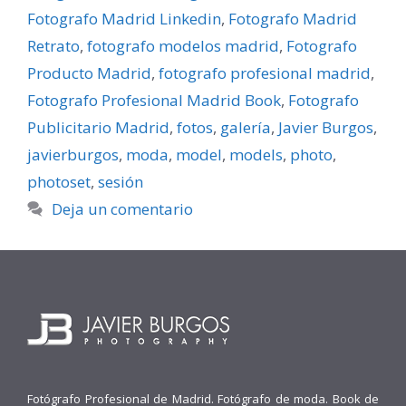
Fotografo Madrid Linkedin
,
Fotografo Madrid
Retrato
,
fotografo modelos madrid
,
Fotografo
Producto Madrid
,
fotografo profesional madrid
,
Fotografo Profesional Madrid Book
,
Fotografo
Publicitario Madrid
,
fotos
,
galerí­a
,
Javier Burgos
,
javierburgos
,
moda
,
model
,
models
,
photo
,
photoset
,
sesión
Deja un comentario
Fotógrafo Profesional de Madrid. Fotógrafo de moda. Book de