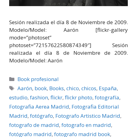
Sesión realizada el dí­a 8 de Noviembre de 2009.
Modelo/Model: Aarón [flickr-gallery
mode=”photoset”
photoset=”72157622580874349″] Sesión
realizada el dí­a 8 de Noviembre de 2009.
Modelo/Model: Aarón
Categorías
Book profesional
Etiquetas
Aarón
,
book
,
Books
,
chico
,
chicos
,
España
,
estudio
,
fashion
,
flickr
,
flickr photo
,
fotografí­a
,
Fotografia Aerea Madrid
,
Fotografia Editorial
Madrid
,
fotógrafo
,
Fotografo Artistico Madrid
,
fotografo de madrid
,
fotografo en madrid
,
fotógrafo madrid
,
fotografo madrid book
,