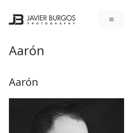
Saltar
al
contenido
MENÚ
Aarón
Aarón