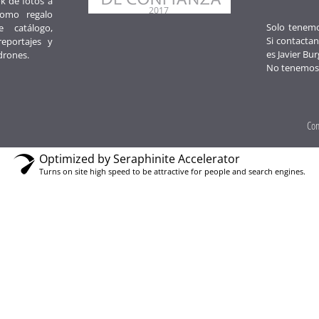
k de fotos a
como regalo
Solo tenemos
e catálogo,
Si contactan
reportajes y
es Javier Bur
drones.
No tenemos
Con
Optimized by Seraphinite Accelerator
Turns on site high speed to be attractive for people and search engines.