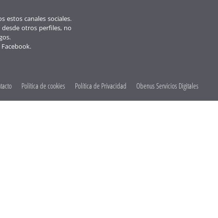
 estos canales sociales.
 desde otros perfiles, no
gos.
 Facebook.
tacto
Política de cookies
Política de Privacidad
Obenus Servicios Digitales