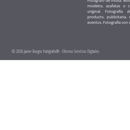
Fotógrafo de moda. Boo
modelos, azafatas o 
original. Fotografía d
producto, publicitaria, 
eventos. Fotografía con 
© 2026 Javier Burgos Fotógrafo® -
Obenus Servicios Digitales