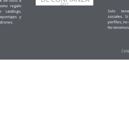
k de fotos a
como regalo
Solo ten
e catálogo,
sociales. S
reportajes y
perfiles, no
 drones.
No tenemos
Cont