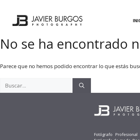
Saltar
al
contenido
INI
No se ha encontrado 
Parece que no hemos podido encontrar lo que estás bu
Buscar:
Fotógrafo Profesional