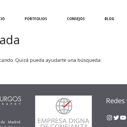
CIO
PORTFOLIOS
CONSEJOS
BLOG
nada
scando. Quizá pueda ayudarte una búsqueda.
Redes 
Insta
Twit
Y
 de Madrid.