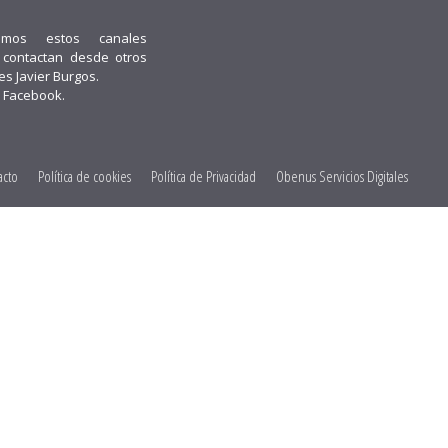
emos estos canales
i contactan desde otros
 es Javier Burgos.
 Facebook.
acto
Política de cookies
Política de Privacidad
Obenus Servicios Digitales