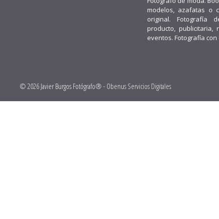
Fotógrafo de moda. Boo
modelos, azafatas o 
original. Fotografía d
producto, publicitaria, 
eventos. Fotografía con
© 2026 Javier Burgos Fotógrafo® -
Obenus Servicios Digitales