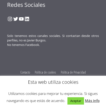
Redes Sociales
Instagram
Twitter
YouTube
LinkedIn
Solo tenemos estos canales sociales. Si contactan desde otros
perfiles, no es Javier Burgos.
No tenemos Facebook.
Contacto
Política de cookies
Política de Privacidad
Obenus Servicios Digitales
Esta web utiliza cookies
© 2026 Javier Burgos Fotógrafo® -
Obenus Servicios Digitales
Utilizamos cookies para mejorar tu experiencia. Si sigues
Optimized by Seraphinite Accelerator
navegando es que estás de acuerdo.
Más info
Aceptar
Turns on site high speed to be attractive for people and search engines.