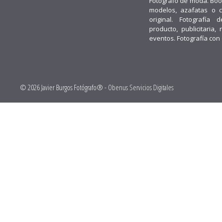
Fotógrafo de moda. Boo
modelos, azafatas o 
original. Fotografía d
producto, publicitaria, 
eventos. Fotografía con
© 2026 Javier Burgos Fotógrafo® -
Obenus Servicios Digitales