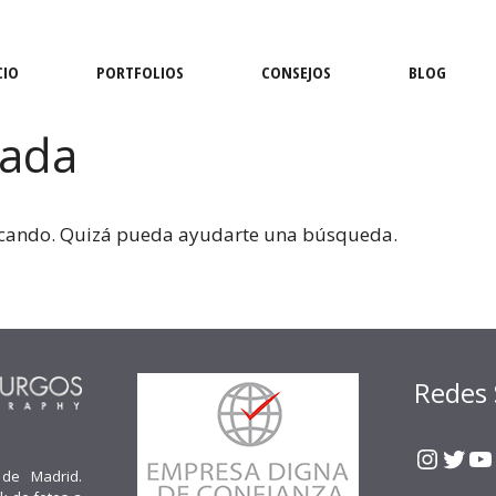
CIO
PORTFOLIOS
CONSEJOS
BLOG
nada
scando. Quizá pueda ayudarte una búsqueda.
Redes 
Insta
Twit
Y
 de Madrid.