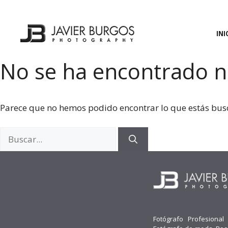
Saltar
al
contenido
INI
No se ha encontrado 
Parece que no hemos podido encontrar lo que estás bu
Buscar:
Fotógrafo Profesional