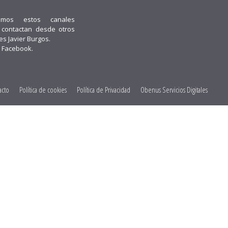
emos estos canales
i contactan desde otros
 es Javier Burgos.
 Facebook.
acto
Política de cookies
Política de Privacidad
Obenus Servicios Digitales