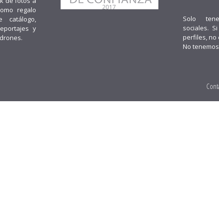
k de fotos a
como regalo
Solo ten
e catálogo,
sociales. S
reportajes y
perfiles, no
 drones.
No tenemos
Cont