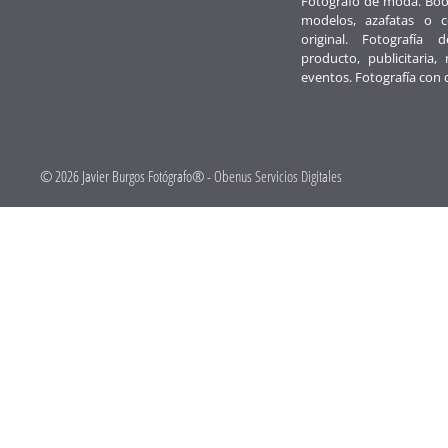
Fotógrafo de moda. Boo
modelos, azafatas o 
original. Fotografía d
producto, publicitaria, 
eventos. Fotografía con 
© 2026 Javier Burgos Fotógrafo® -
Obenus Servicios Digitales