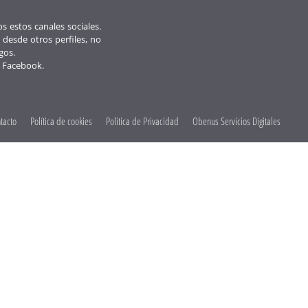
 estos canales sociales.
 desde otros perfiles, no
gos.
 Facebook.
tacto
Política de cookies
Política de Privacidad
Obenus Servicios Digitales