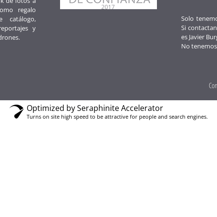
k de fotos a
como regalo
Solo tenemos
e catálogo,
Si contactan
reportajes y
es Javier Bur
drones.
No tenemos
Con
Optimized by Seraphinite Accelerator
Turns on site high speed to be attractive for people and search engines.