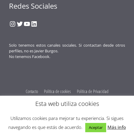
Redes Sociales
Instagram
Twitter
YouTube
LinkedIn
Solo tenemos estos canales sociales. Si contactan desde otros
perfiles, no es Javier Burgos.
No tenemos Facebook.
Contacto
Política de cookies
Política de Privacidad
Obenus Servicios Digitales
Esta web utiliza cookies
© 2026 Javier Burgos Fotógrafo® -
Obenus Servicios Digitales
Utilizamos cookies para mejorar tu experiencia. Si sigues
Optimized by Seraphinite Accelerator
navegando es que estás de acuerdo.
Más info
Aceptar
Turns on site high speed to be attractive for people and search engines.