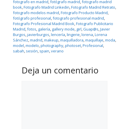
fotografo en madrid
, 
fotógrafo madrid
, 
fotografo madrid
book
, 
Fotografo Madrid Linkedin
, 
Fotografo Madrid Retrato
, 
fotografo modelos madrid
, 
Fotografo Producto Madrid
, 
fotógrafo profesional
, 
fotografo profesional madrid
, 
Fotografo Profesional Madrid Book
, 
Fotografo Publicitario
Madrid
, 
fotos
, 
galerí­a
, 
gallery mode
, 
girl
, 
Guap@s
, 
Javier
Burgos
, 
javierburgos
, 
lencerí­a
, 
lingerie
, 
lorena
, 
Lorena
Sánchez
, 
madrid
, 
makeup
, 
maquilladora
, 
maquillaje
, 
moda
, 
model
, 
modelo
, 
photography
, 
photoset
, 
Profesional
, 
sabah
, 
sesión
, 
spain
, 
verano
Deja un comentario
Comentario