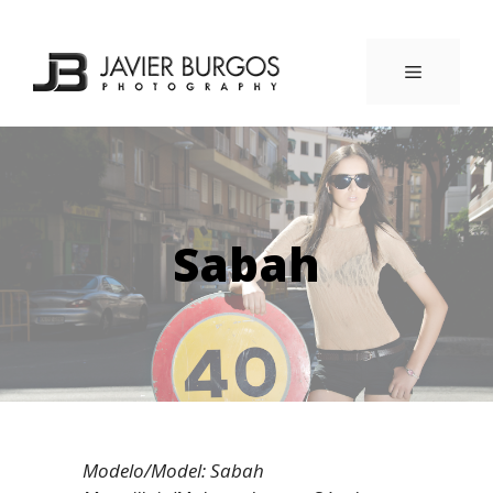
Saltar
al
contenido
MENÚ
Sabah
Modelo/Model: Sabah