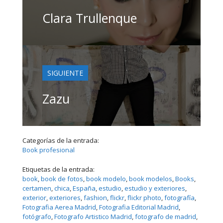
Clara Trullenque
SIGUIENTE
Zazu
Categorías de la entrada:
Book profesional
Etiquetas de la entrada:
book
, 
book de fotos
, 
book modelo
, 
book modelos
, 
Books
, 
certamen
, 
chica
, 
España
, 
estudio
, 
estudio y exteriores
, 
exterior
, 
exteriores
, 
fashion
, 
flickr
, 
flickr photo
, 
fotografí­a
, 
Fotografia Aerea Madrid
, 
Fotografia Editorial Madrid
, 
fotógrafo
, 
Fotografo Artistico Madrid
, 
fotografo de madrid
, 