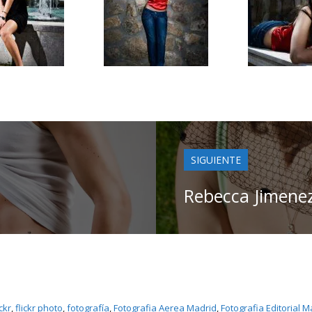
SIGUIENTE
Rebecca Jimene
ickr
, 
flickr photo
, 
fotografí­a
, 
Fotografia Aerea Madrid
, 
Fotografia Editorial M