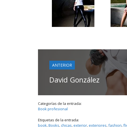
ANTERIOR
David González
Categorías de la entrada:
Book profesional
Etiquetas de la entrada:
book
, 
Books
, 
chicas
, 
exterior
, 
exteriores
, 
fashion
, 
fl