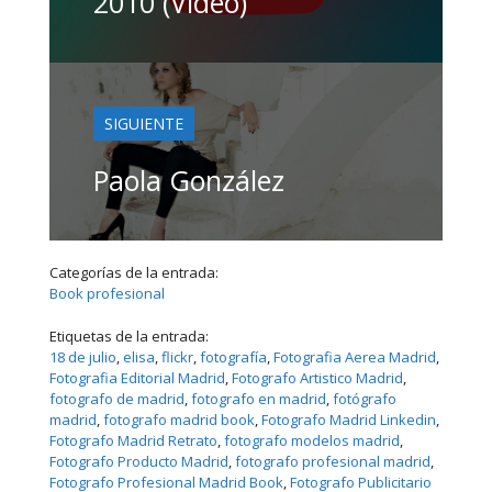
2010 (Video)
SIGUIENTE
Paola González
Categorías de la entrada:
Book profesional
Etiquetas de la entrada:
18 de julio
, 
elisa
, 
flickr
, 
fotografí­a
, 
Fotografia Aerea Madrid
, 
Fotografia Editorial Madrid
, 
Fotografo Artistico Madrid
, 
fotografo de madrid
, 
fotografo en madrid
, 
fotógrafo
madrid
, 
fotografo madrid book
, 
Fotografo Madrid Linkedin
, 
Fotografo Madrid Retrato
, 
fotografo modelos madrid
, 
Fotografo Producto Madrid
, 
fotografo profesional madrid
, 
Fotografo Profesional Madrid Book
, 
Fotografo Publicitario