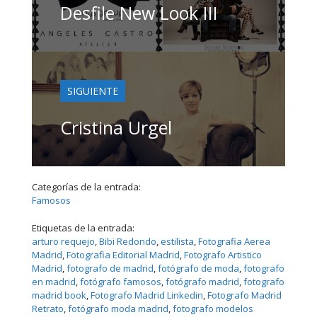
Desfile New Look III
SIGUIENTE
Cristina Urgel
Categorías de la entrada:
Famosos
Etiquetas de la entrada:
arturo requejo
, 
Bibi Redondo
, 
estilista
, 
Fotografia Aerea
Madrid
, 
Fotografia Editorial Madrid
, 
Fotografo Artistico
Madrid
, 
fotografo de madrid
, 
fotógrafo de moda
, 
fotografo
en madrid
, 
fotógrafo famosos
, 
fotógrafo madrid
, 
fotografo
madrid book
, 
Fotografo Madrid Linkedin
, 
Fotografo Madrid
Retrato
, 
fotógrafo moda madrid
, 
fotografo modelos